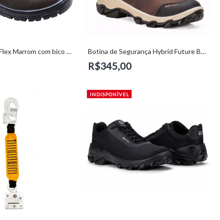
Botina Nobuck Flex Marrom com bico de pvc (42) - Kadesh
Botina de Segurança Hybrid Future Brown (42) - Estival
R$345,00
INDISPONÍVEL