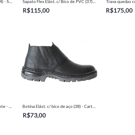
Tênis Antiderrapante Preto 2 (44) - Soft Works
Sapato Flex Elást. c/ Bico de PVC (37) - kadesh
R$115,00
R$175,00
Colete 1 bolso laranja fluorescente - Kalipso (M)
Botina Elást. c/ bico de aço (38) - Cartom
R$73,00