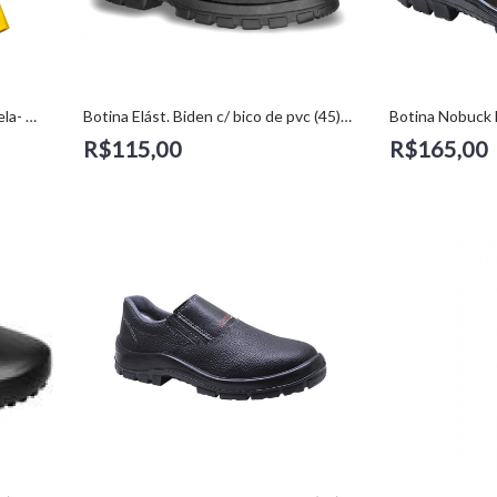
Capa de chuva Trevira 300 amarela- Maicol (XXG)
Botina Elást. Biden c/ bico de pvc (45) – Bracol
R$115,00
R$165,00