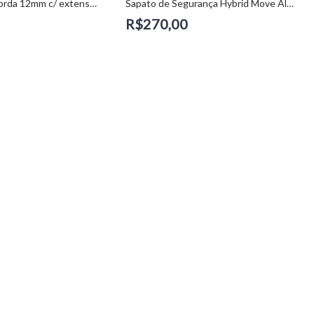
Trava quedas corda 12mm c/ extensor - CSEG
Sapato de Segurança Hybrid Move All Black (41) - Estival
R$270,00