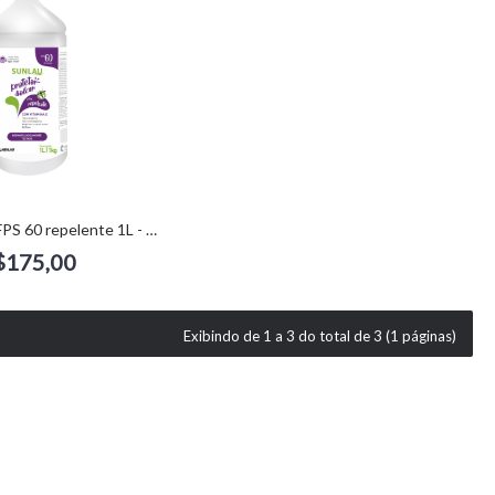
Protetor Solar FPS 60 repelente 1L - Henlau
$175,00
Exibindo de 1 a 3 do total de 3 (1 páginas)