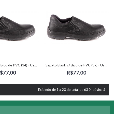
Sapato Elást. c/ Bico de PVC (34) - Usafe
Sapato Elást. c/ Bico de PVC (37) - Usafe
$77,00
R$77,00
Exibindo de 1 a 20 do total de 63 (4 páginas)