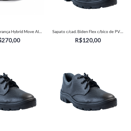
Sapato de Segurança Hybrid Move All Black (44) - Estival
Sapato c/cad. Biden Flex c/bico de PVC (35) - kadesh
$270,00
R$120,00